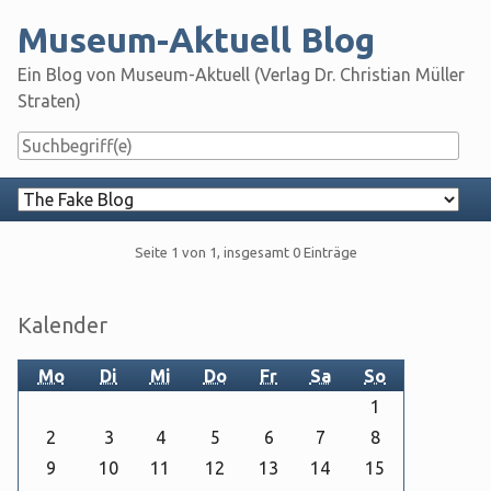
Skip
Museum-Aktuell Blog
to
content
Ein Blog von Museum-Aktuell (Verlag Dr. Christian Müller
Straten)
Navigation
Pagination
Seite 1 von 1, insgesamt 0 Einträge
Seitenleiste
Kalender
Mo
Di
Mi
Do
Fr
Sa
So
1
2
3
4
5
6
7
8
9
10
11
12
13
14
15