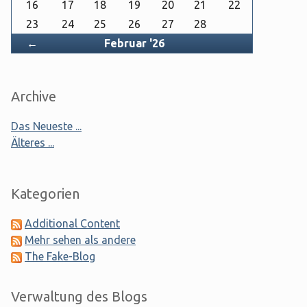
16
17
18
19
20
21
22
23
24
25
26
27
28
Zurück
←
Februar '26
Archive
Das Neueste ...
Älteres ...
Kategorien
Additional Content
Mehr sehen als andere
The Fake-Blog
Verwaltung des Blogs