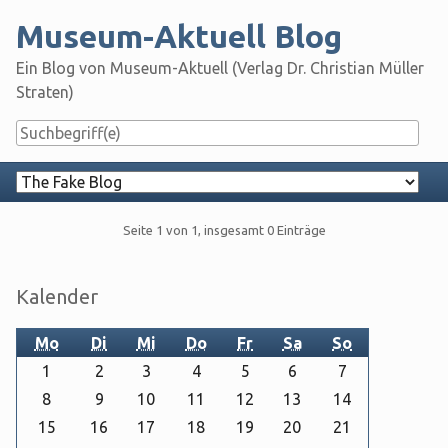
Skip
Museum-Aktuell Blog
to
content
Ein Blog von Museum-Aktuell (Verlag Dr. Christian Müller
Straten)
Navigation
Pagination
Seite 1 von 1, insgesamt 0 Einträge
Seitenleiste
Kalender
Mo
Di
Mi
Do
Fr
Sa
So
1
2
3
4
5
6
7
8
9
10
11
12
13
14
15
16
17
18
19
20
21