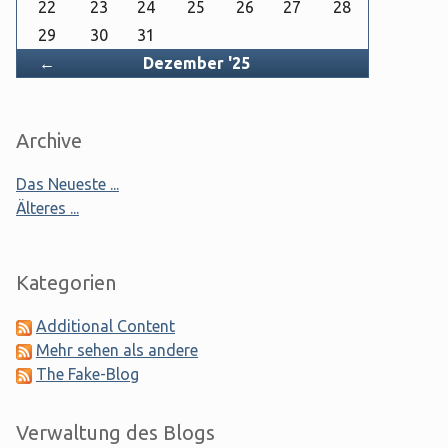
22
23
24
25
26
27
28
29
30
31
Zurück
←
Dezember '25
Archive
Das Neueste ...
Älteres ...
Kategorien
Additional Content
Mehr sehen als andere
The Fake-Blog
Verwaltung des Blogs