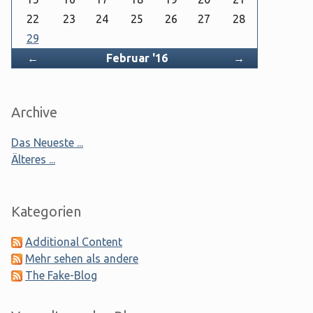
22
23
24
25
26
27
28
29
Zurück
Vorwärts
←
Februar '16
→
Archive
Das Neueste ...
Älteres ...
Kategorien
Additional Content
Mehr sehen als andere
The Fake-Blog