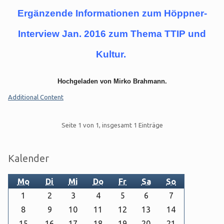
Ergänzende Informationen zum Höppner-
Interview Jan. 2016 zum Thema TTIP und
Kultur.
Hochgeladen von Mirko Brahmann.
Kategorien:
Additional Content
Pagination
Seite 1 von 1, insgesamt 1 Einträge
Seitenleiste
Kalender
Mo
Di
Mi
Do
Fr
Sa
So
1
2
3
4
5
6
7
8
9
10
11
12
13
14
15
16
17
18
19
20
21