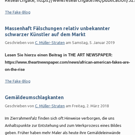
Kategorien:
The Fake-Blog
Massenhaft Fälschungen relativ unbekannter
schwarzer Künstler auf dem Markt
Geschrieben von
C. Müller-Straten
am
Samstag, 5. Januar 2019
Lesen Sie hierzu einen Beitrag in THE ART NEWSPAPER:
https://www.theartnewspaper.com/news/african-american-fakes-are-
on-the-rise
Kategorien:
The Fake-Blog
Gemäldeumschlagkanten
Geschrieben von
C. Müller-Straten
am
Freitag, 2. März 2018
Im Zierrahmenfalz finden sich oft Hinweise verborgen, die uns
Anhaltspunkte zur Entstehung und zum Werkprozess eines Bildes
geben. Früher haben mehr Maler als heute ihre Gemäldeleinwände