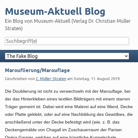
Skip
Museum-Aktuell Blog
to
content
Ein Blog von Museum-Aktuell (Verlag Dr. Christian Müller
Straten)
Navigation
Marouflierung/Marouflage
Geschrieben von
C. Müller-Straten
am
Sonntag, 11. August 2019
Die Doublierung ist nicht zu verwechseln mit der Marouflage, bei
der das Hinterkleben eines textilen Bildträgers mit einem starren
Träger gemeint ist. Dabei wird eine Malerei auf eine Wand, Decke
oder Platte geklebt, oder auf eine Nachbildung des Gewölbes, die
anschließend unter der Decke befestigt wird (wie. z. B. das
Deckengemälde von Chagall im Zuschauerraum der Pariser
Opéra Garnier, welches auf eine künstliche Kuppelschale