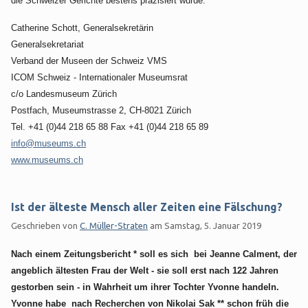
die Schweizer Gerichte bestens präzisiert wurde.
Catherine Schott, Generalsekretärin
Generalsekretariat
Verband der Museen der Schweiz VMS
ICOM Schweiz - Internationaler Museumsrat
c/o Landesmuseum Zürich
Postfach, Museumstrasse 2, CH-8021 Zürich
Tel. +41 (0)44 218 65 88 Fax +41 (0)44 218 65 89
info@museums.ch
www.museums.ch
Ist der älteste Mensch aller Zeiten eine Fälschung?
Geschrieben von
C. Müller-Straten
am
Samstag, 5. Januar 2019
Nach einem Zeitungsbericht * soll es sich bei Jeanne Calment, der
angeblich ältesten Frau der Welt - sie soll erst nach 122 Jahren
gestorben sein - in Wahrheit um ihrer Tochter Yvonne handeln.
Yvonne habe nach Recherchen von Nikolai Sak ** schon früh die