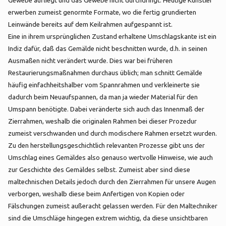
Gewebe aufliegt und das Gewebe nicht durchdringt. Heutige Künstler
erwerben zumeist genormte Formate, wo die fertig grundierten
Leinwände bereits auf dem Keilrahmen aufgespannt ist.
Eine in ihrem ursprünglichen Zustand erhaltene Umschlagskante ist ein
Indiz dafür, daß das Gemälde nicht beschnitten wurde, d.h. in seinen
Ausmaßen nicht verändert wurde. Dies war bei früheren
Restaurierungsmaßnahmen durchaus üblich; man schnitt Gemälde
häufig einfachheitshalber vom Spannrahmen und verkleinerte sie
dadurch beim Neuaufspannen, da man ja wieder Material für den
Umspann benötigte. Dabei veränderte sich auch das Innenmaß der
Zierrahmen, weshalb die originalen Rahmen bei dieser Prozedur
zumeist verschwanden und durch modischere Rahmen ersetzt wurden.
Zu den herstellungsgeschichtlich relevanten Prozesse gibt uns der
Umschlag eines Gemäldes also genauso wertvolle Hinweise, wie auch
zur Geschichte des Gemäldes selbst. Zumeist aber sind diese
maltechnischen Details jedoch durch den Zierrahmen für unsere Augen
verborgen, weshalb diese beim Anfertigen von Kopien oder
Fälschungen zumeist außeracht gelassen werden. Für den Maltechniker
sind die Umschläge hingegen extrem wichtig, da diese unsichtbaren