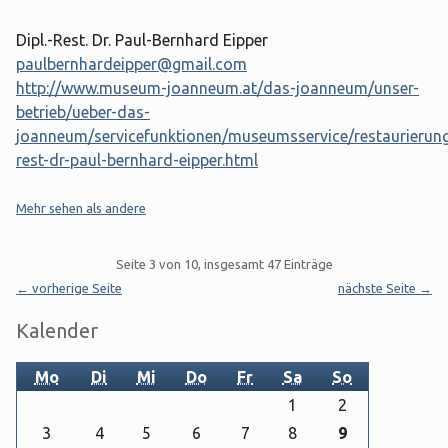
Dipl.-Rest. Dr. Paul-Bernhard Eipper
paulbernhardeipper@gmail.com
http://www.museum-joanneum.at/das-joanneum/unser-
betrieb/ueber-das-
joanneum/servicefunktionen/museumsservice/restaurierung
rest-dr-paul-bernhard-eipper.html
Kategorien:
Mehr sehen als andere
Pagination
Seite 3 von 10, insgesamt 47 Einträge
← vorherige Seite
nächste Seite →
Seitenleiste
Kalender
Mo
Di
Mi
Do
Fr
Sa
So
1
2
3
4
5
6
7
8
9