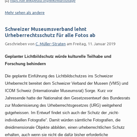
[1]
https://de.wikipedia.org/wiki/Marouflage
Kategorien:
Mehr sehen als andere
Schweizer Museumsverband lehnt
Urheberrechtsschutz für alle Fotos ab
Geschrieben von
C. Müller-Straten
am
Freitag, 11. Januar 2019
Geplanter Lichtbildschutz würde kulturelle Teilhabe und
Forschung behindern
Die geplante Einführung des Lichtbildschutzes ins Schweizer
Urheberrecht bereitet dem Schweizer Verband der Museen (VMS) und
ICOM Schweiz (Internationaler Museumsrat) Sorge. Kurz vor
Jahresende hatte der Nationalrat den Gesetzesentwurf des Bundesrats
zur Modernisierung des Urheberrechtsgesetzes (URG) weitgehend
gutgeheissen. Im Entwurf findet sich auch der Schutz der „nicht-
individuellen Fotografie“. Damit würden sämtliche Fotografien, die
dreidimensionale Objekte abbilden, einen urheberrechtlichen Schutz
erhalten, auch wenn sie nicht die dafür bisher erforderliche