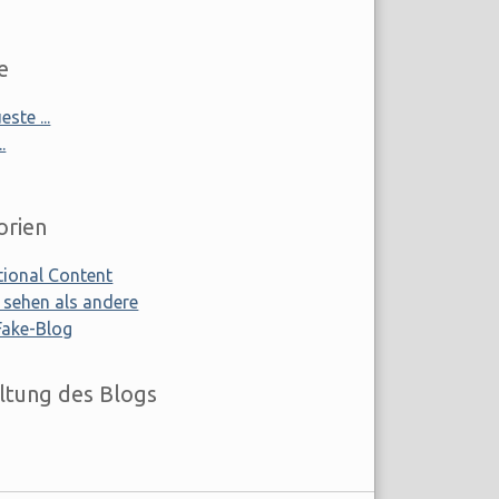
e
ste ...
.
orien
tional Content
 sehen als andere
Fake-Blog
ltung des Blogs