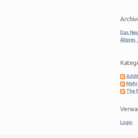
Archiv
Das Neue
Älteres ..
Kateg
Addi
Mehr
The 
Verwa
Login