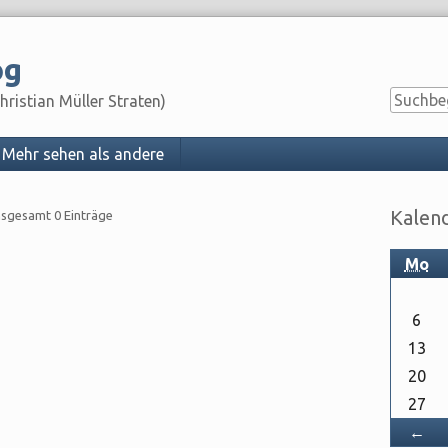
og
ristian Müller Straten)
Mehr sehen als andere
Seitenleist
Kalen
insgesamt 0 Einträge
Mo
6
13
20
27
Zu
←