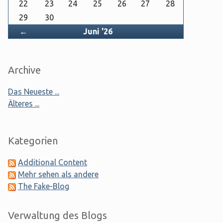
22
23
24
25
26
27
28
29
30
Zurück
←
Juni '26
Archive
Das Neueste ...
Älteres ...
Kategorien
Additional Content
Mehr sehen als andere
The Fake-Blog
Verwaltung des Blogs