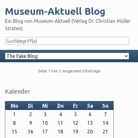
Skip
Museum-Aktuell Blog
to
content
Ein Blog von Museum-Aktuell (Verlag Dr. Christian Müller
Straten)
Navigation
Pagination
Seite 1 von 1, insgesamt 0 Einträge
Seitenleiste
Kalender
Mo
Di
Mi
Do
Fr
Sa
So
1
2
3
4
5
6
7
8
9
10
11
12
13
14
15
16
17
18
19
20
21