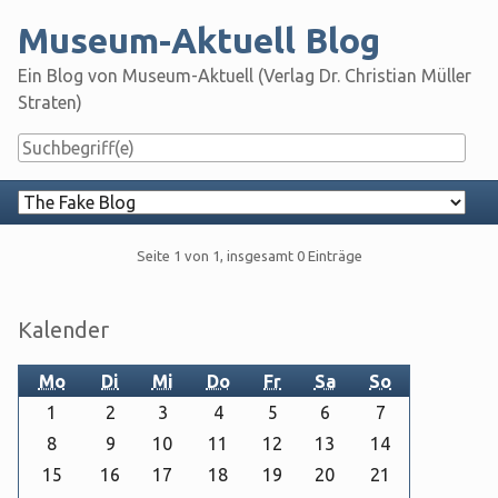
Skip
Museum-Aktuell Blog
to
content
Ein Blog von Museum-Aktuell (Verlag Dr. Christian Müller
Straten)
Navigation
Pagination
Seite 1 von 1, insgesamt 0 Einträge
Seitenleiste
Kalender
Mo
Di
Mi
Do
Fr
Sa
So
1
2
3
4
5
6
7
8
9
10
11
12
13
14
15
16
17
18
19
20
21