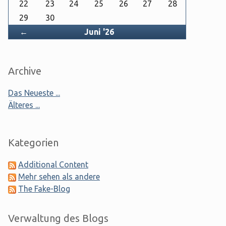
22
23
24
25
26
27
28
29
30
Zurück
←
Juni '26
Archive
Das Neueste ...
Älteres ...
Kategorien
Additional Content
Mehr sehen als andere
The Fake-Blog
Verwaltung des Blogs