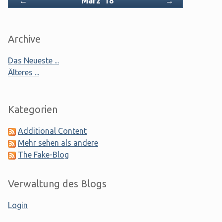
Zurück
Vorwärts
←
März '18
→
Archive
Das Neueste ...
Älteres ...
Kategorien
Additional Content
Mehr sehen als andere
The Fake-Blog
Verwaltung des Blogs
Login