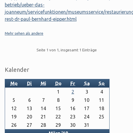
betrieb/ueber-das-
joanneum/servicefunktionen/museumsservice/restaurierung
rest-dr-paul-bernhard-eipper.html
Kategorien:
Mehr sehen als andere
Pagination
Seite 1 von 1, insgesamt 1 Einträge
Seitenleiste
Kalender
Mo
Di
Mi
Do
Fr
Sa
So
1
2
3
4
5
6
7
8
9
10
11
12
13
14
15
16
17
18
19
20
21
22
23
24
25
26
27
28
29
30
31