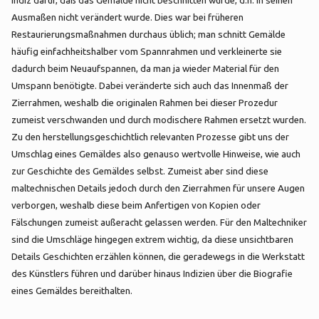
Indiz dafür, daß das Gemälde nicht beschnitten wurde, d.h. in seinen
Ausmaßen nicht verändert wurde. Dies war bei früheren
Restaurierungsmaßnahmen durchaus üblich; man schnitt Gemälde
häufig einfachheitshalber vom Spannrahmen und verkleinerte sie
dadurch beim Neuaufspannen, da man ja wieder Material für den
Umspann benötigte. Dabei veränderte sich auch das Innenmaß der
Zierrahmen, weshalb die originalen Rahmen bei dieser Prozedur
zumeist verschwanden und durch modischere Rahmen ersetzt wurden.
Zu den herstellungsgeschichtlich relevanten Prozesse gibt uns der
Umschlag eines Gemäldes also genauso wertvolle Hinweise, wie auch
zur Geschichte des Gemäldes selbst. Zumeist aber sind diese
maltechnischen Details jedoch durch den Zierrahmen für unsere Augen
verborgen, weshalb diese beim Anfertigen von Kopien oder
Fälschungen zumeist außeracht gelassen werden. Für den Maltechniker
sind die Umschläge hingegen extrem wichtig, da diese unsichtbaren
Details Geschichten erzählen können, die geradewegs in die Werkstatt
des Künstlers führen und darüber hinaus Indizien über die Biografie
eines Gemäldes bereithalten.