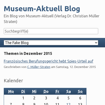
Skip
Museum-Aktuell Blog
to
content
Ein Blog von Museum-Aktuell (Verlag Dr. Christian Müller
Straten)
Navigation
Themen in Dezember 2015
Französisches Berufungsgericht hebt Spies-Urteil auf
Geschrieben von
C. Müller-Straten
am
Samstag, 12. Dezember 2015
Seitenleiste
Kalender
Mo
Di
Mi
Do
Fr
Sa
So
1
2
3
4
5
6
7
8
9
10
11
12
13