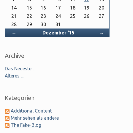
14
15
16
17
18
19
20
21
22
23
24
25
26
27
28
29
30
31
Zurück
Vorwärts
←
Dezember '15
→
Archive
Das Neueste ...
Älteres ...
Kategorien
Additional Content
Mehr sehen als andere
The Fake-Blog